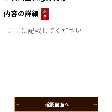
内容の詳細
必
須