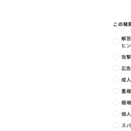
この発
解
ヒ
攻
広
成
重
極
個
ス