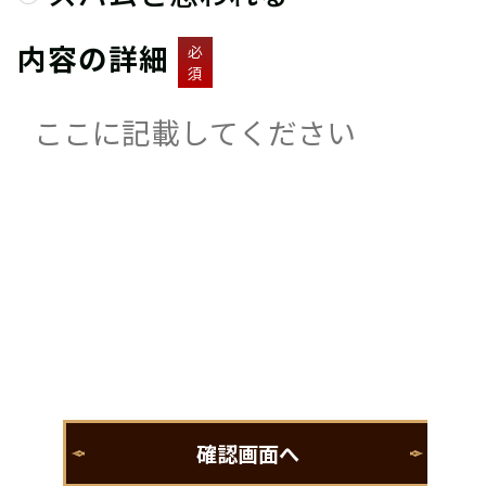
内容の詳細
必
須