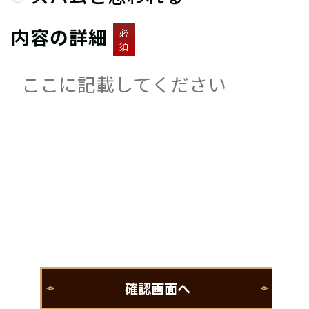
内容の詳細
必
須