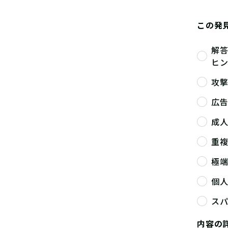
この発
解
ヒ
攻
広
成
重
極
個
ス
内容の