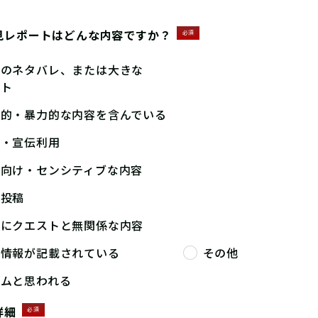
見レポートはどんな内容ですか？
必須
答のネタバレ、または大きな
ント
撃的・暴力的な内容を含んでいる
告・宣伝利用
人向け・センシティブな内容
複投稿
端にクエストと無関係な内容
人情報が記載されている
その他
パムと思われる
詳細
必須