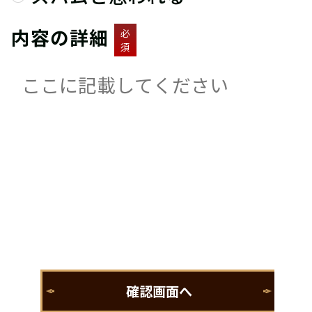
内容の詳細
必
須