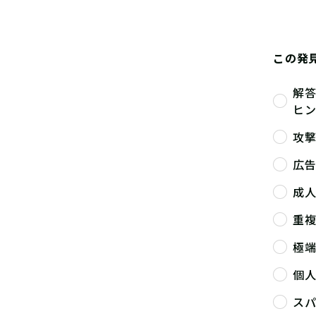
この発
解
ヒ
攻
広
成
重
極
個
ス