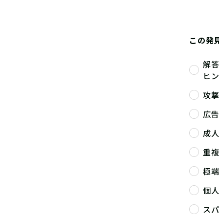
この発
解
ヒ
攻
広
成
重
極
個
ス