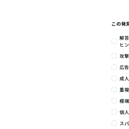
この発
解
ヒ
攻
広
成
重
極
個
ス