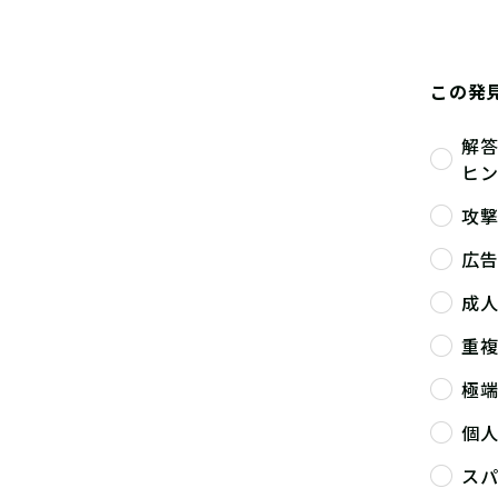
この発
解
ヒ
攻
広
成
重
極
個
ス