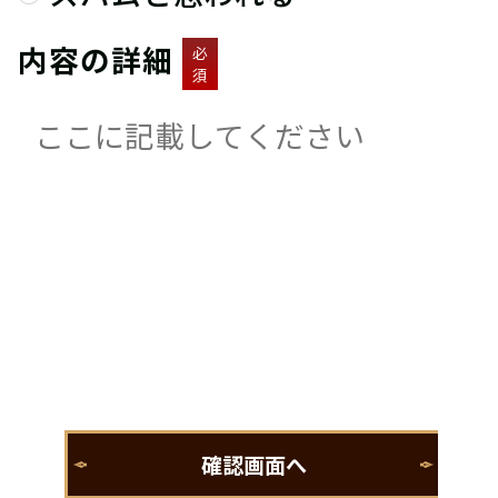
内容の詳細
必
須