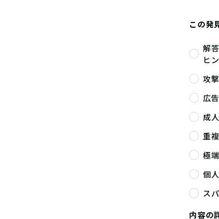
この発
解
ヒ
攻
広
成
重
極
個
ス
内容の