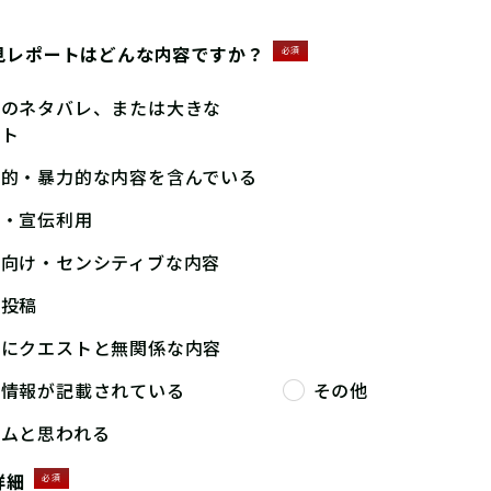
見レポートはどんな内容ですか？
必須
答のネタバレ、または大きな
ント
撃的・暴力的な内容を含んでいる
告・宣伝利用
人向け・センシティブな内容
複投稿
端にクエストと無関係な内容
人情報が記載されている
その他
パムと思われる
詳細
必須