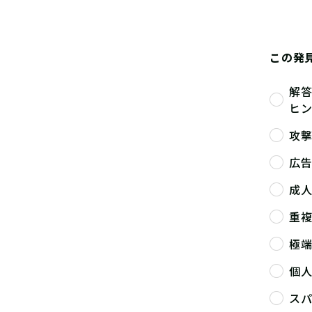
この発
解
ヒ
攻
広
成
重
極
個
ス