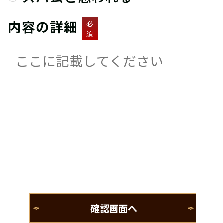
内容の詳細
必
須