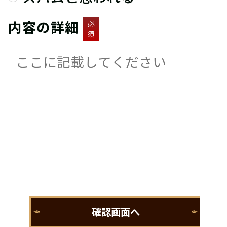
内容の詳細
必
須