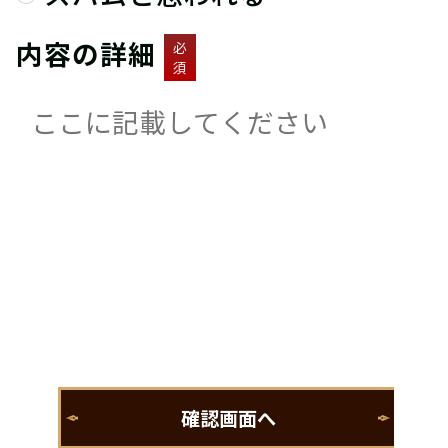
内容の詳細
必
須