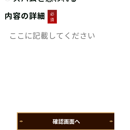
内容の詳細
必
須