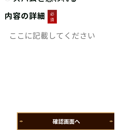
内容の詳細
必
須