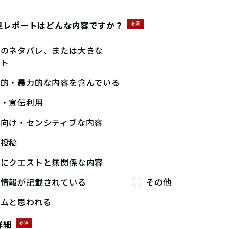
見レポートはどんな内容ですか？
必須
答のネタバレ、または大きな
ント
撃的・暴力的な内容を含んでいる
告・宣伝利用
人向け・センシティブな内容
複投稿
端にクエストと無関係な内容
人情報が記載されている
その他
パムと思われる
詳細
必須