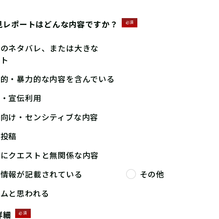
見レポートはどんな内容ですか？
必須
答のネタバレ、または大きな
ント
撃的・暴力的な内容を含んでいる
告・宣伝利用
人向け・センシティブな内容
複投稿
端にクエストと無関係な内容
人情報が記載されている
その他
パムと思われる
詳細
必須