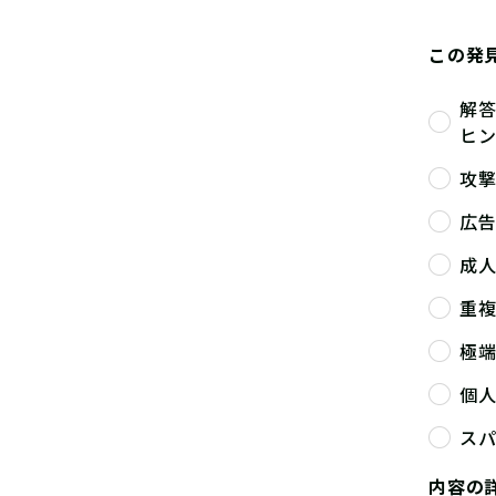
この発
解
ヒ
攻
広
成
重
極
個
ス
内容の