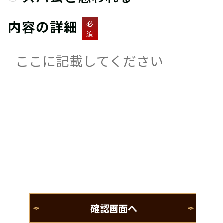
内容の詳細
必
須