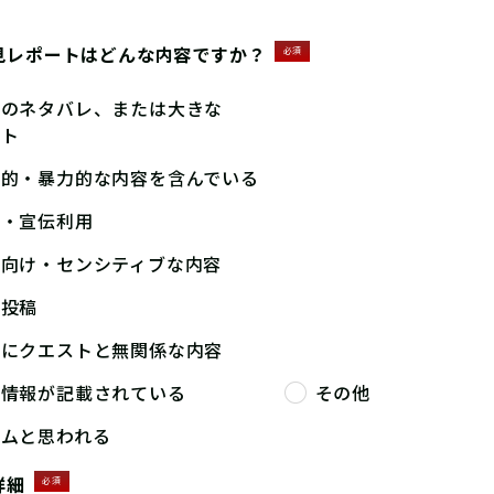
見レポートはどんな内容ですか？
必須
答のネタバレ、または大きな
ント
撃的・暴力的な内容を含んでいる
告・宣伝利用
人向け・センシティブな内容
複投稿
端にクエストと無関係な内容
人情報が記載されている
その他
パムと思われる
詳細
必須