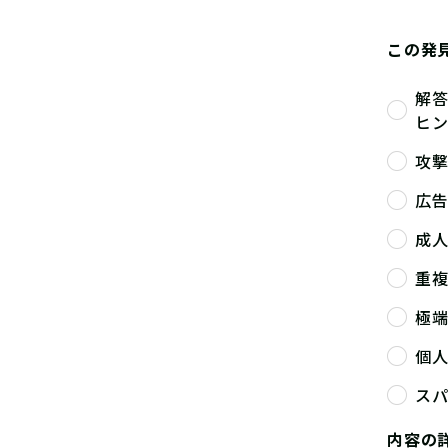
この発
解
ヒ
攻
広
成
重
極
個
ス
内容の