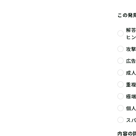
この発
解
ヒ
攻
広
成
重
極
個
ス
内容の