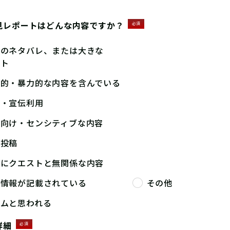
見レポートはどんな内容ですか？
必須
答のネタバレ、または大きな
ント
撃的・暴力的な内容を含んでいる
告・宣伝利用
人向け・センシティブな内容
複投稿
端にクエストと無関係な内容
人情報が記載されている
その他
パムと思われる
詳細
必須