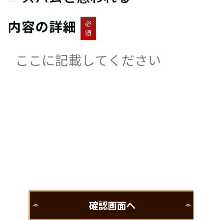
内容の詳細
必
須