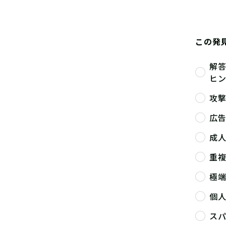
この発
解
ヒ
攻
広
成
重
極
個
ス