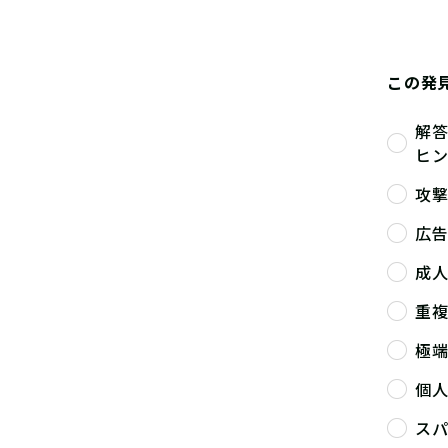
この発
解
ヒ
攻
広
成
重
極
個
ス