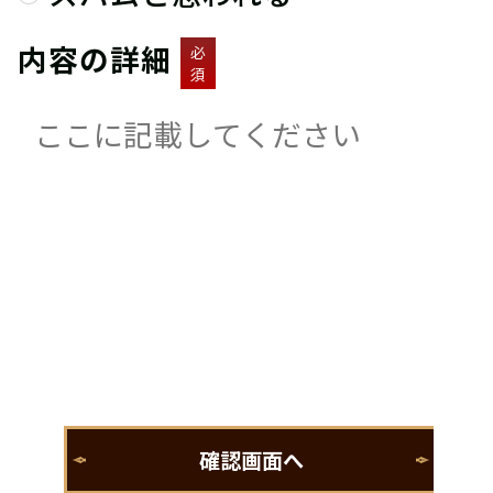
内容の詳細
必
須