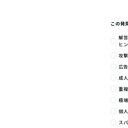
この発
解
ヒ
攻
広
成
重
極
個
ス