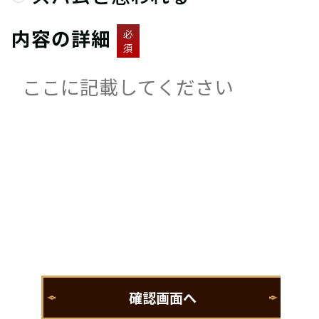
内容の詳細
必
須