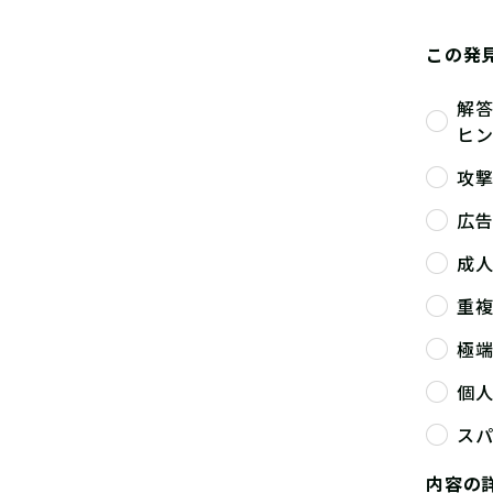
この発
解
ヒ
攻
広
成
重
極
個
ス
内容の