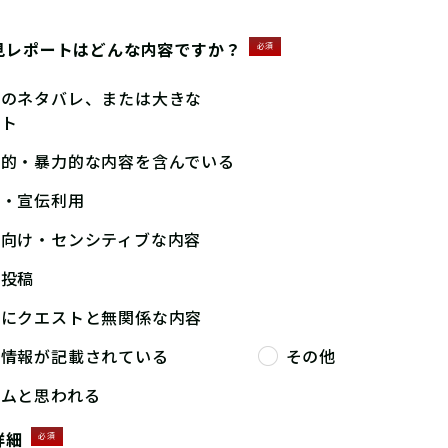
見レポートはどんな内容ですか？
必須
答のネタバレ、または大きな
ント
撃的・暴力的な内容を含んでいる
告・宣伝利用
人向け・センシティブな内容
複投稿
端にクエストと無関係な内容
人情報が記載されている
その他
パムと思われる
詳細
必須