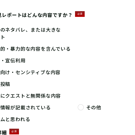
見レポートはどんな内容ですか？
必須
答のネタバレ、または大きな
ント
撃的・暴力的な内容を含んでいる
告・宣伝利用
人向け・センシティブな内容
複投稿
端にクエストと無関係な内容
人情報が記載されている
その他
パムと思われる
詳細
必須