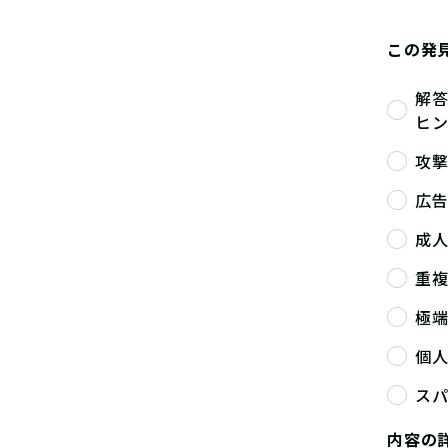
この発
解
ヒ
攻
広
成
重
極
個
ス
内容の