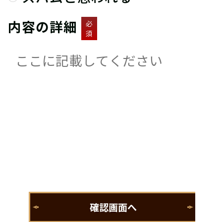
内容の詳細
必
須