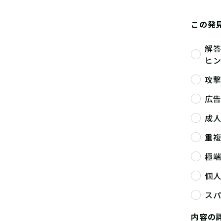
この発
解
ヒ
攻
広
成
重
極
個
ス
内容の