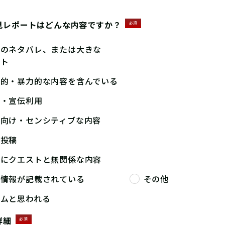
見レポートはどんな内容ですか？
必須
答のネタバレ、または大きな
ント
撃的・暴力的な内容を含んでいる
告・宣伝利用
人向け・センシティブな内容
複投稿
端にクエストと無関係な内容
人情報が記載されている
その他
パムと思われる
詳細
必須