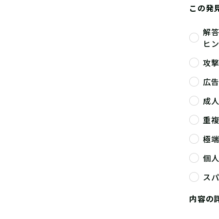
この発
解
ヒ
攻
広
成
重
極
個
ス
内容の