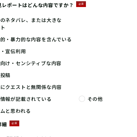
見レポートはどんな内容ですか？
必須
答のネタバレ、または大きな
ント
撃的・暴力的な内容を含んでいる
告・宣伝利用
人向け・センシティブな内容
複投稿
端にクエストと無関係な内容
人情報が記載されている
その他
パムと思われる
詳細
必須