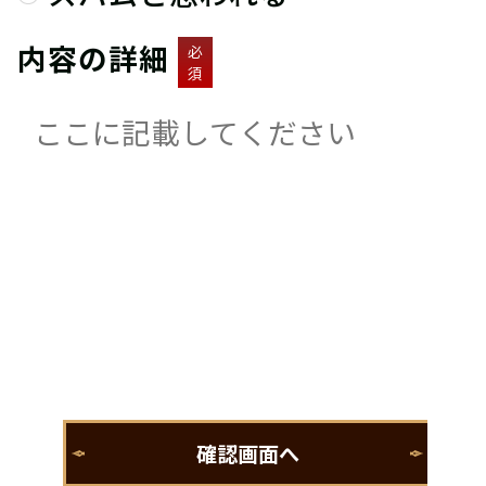
内容の詳細
必
須