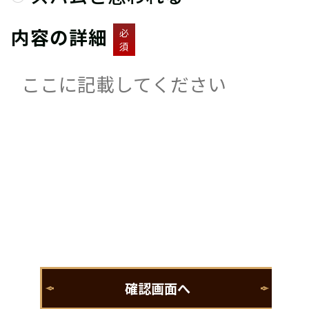
内容の詳細
必
須