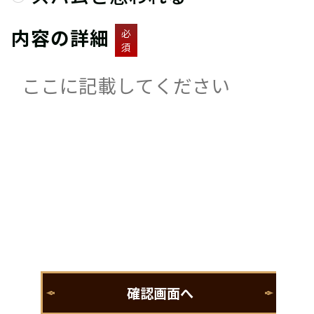
内容の詳細
必
須