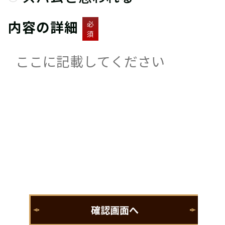
内容の詳細
必
須