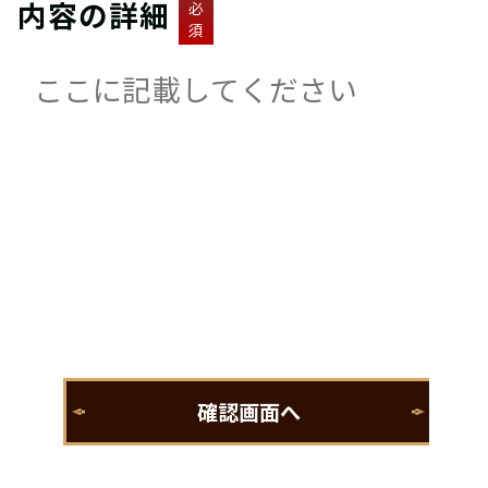
内容の詳細
必
須