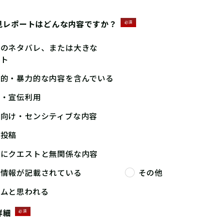
見レポートはどんな内容ですか？
必須
答のネタバレ、または大きな
ント
撃的・暴力的な内容を含んでいる
告・宣伝利用
人向け・センシティブな内容
複投稿
端にクエストと無関係な内容
人情報が記載されている
その他
パムと思われる
詳細
必須