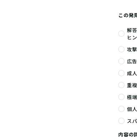
この発
解
ヒ
攻
広
成
重
極
個
ス
内容の