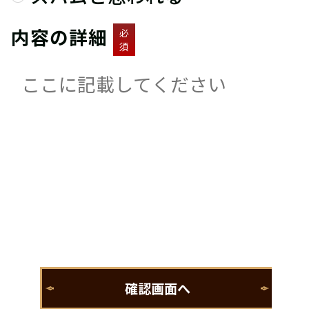
内容の詳細
必
須