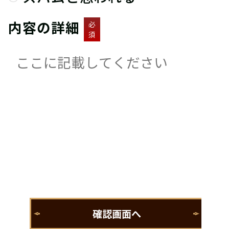
内容の詳細
必
須