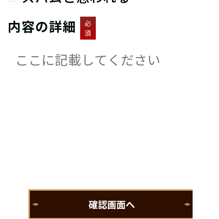
内容の詳細
必
須