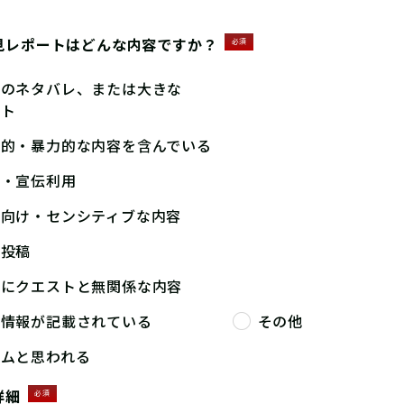
見レポートはどんな内容ですか？
必須
答のネタバレ、または大きな
ント
撃的・暴力的な内容を含んでいる
告・宣伝利用
人向け・センシティブな内容
複投稿
端にクエストと無関係な内容
人情報が記載されている
その他
パムと思われる
詳細
必須