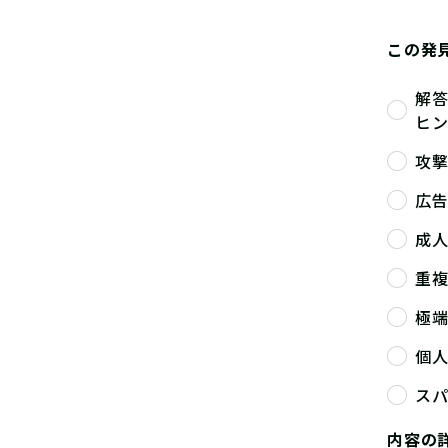
この発
解
ヒ
攻
広
成
重
極
個
ス
内容の