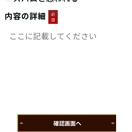
内容の詳細
必
須