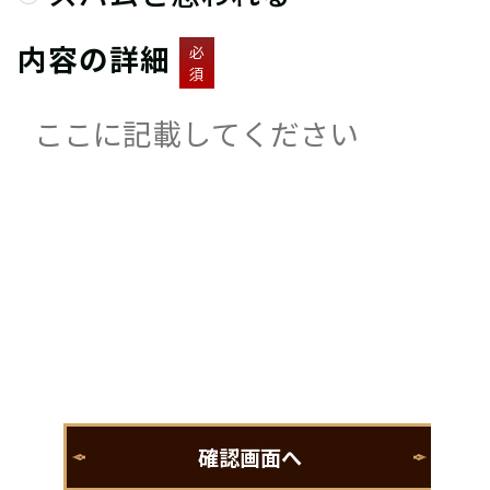
内容の詳細
必
須