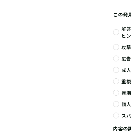
この発
解
ヒ
攻
広
成
重
極
個
ス
内容の