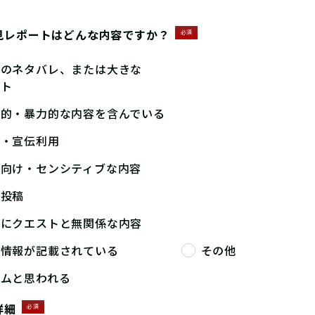
見レポートはどんな内容ですか？
必須
答のネタバレ、または大きな
ント
撃的・暴力的な内容を含んでいる
告・宣伝利用
人向け・センシティブな内容
複投稿
端にクエストと無関係な内容
人情報が記載されている
その他
パムと思われる
詳細
必須