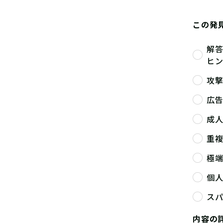
この発
解
ヒ
攻
広
成
重
極
個
ス
内容の