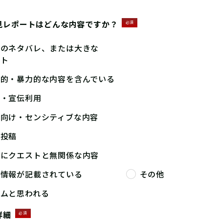
見レポートはどんな内容ですか？
必須
答のネタバレ、または大きな
ント
撃的・暴力的な内容を含んでいる
告・宣伝利用
人向け・センシティブな内容
複投稿
端にクエストと無関係な内容
人情報が記載されている
その他
パムと思われる
詳細
必須