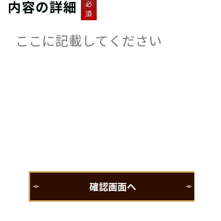
内容の詳細
必
須