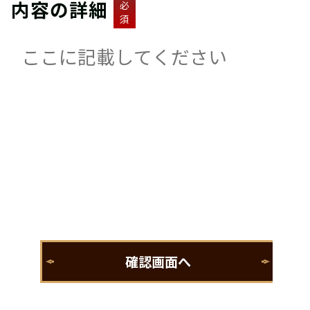
内容の詳細
必
須